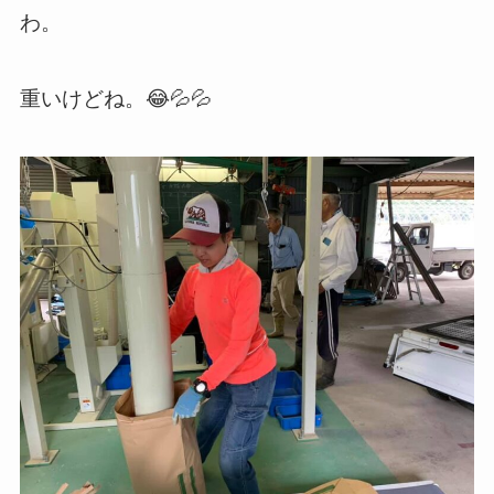
わ。
重いけどね。😂💦💦