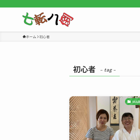
ホーム
初心者
初心者
– tag –
MA