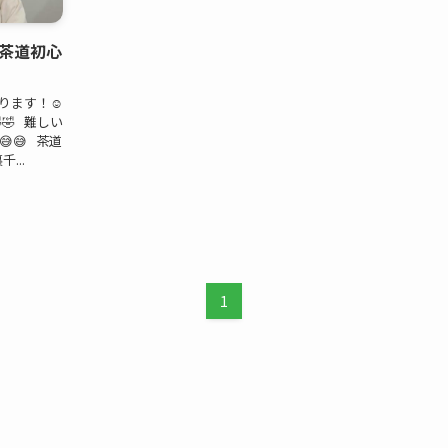
茶道初心
ります！☺️
🤣 難しい
😅 茶道
...
1